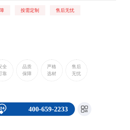
障
按需定制
售后无忧
安全
品质
严格
售后
可靠
保障
选材
无忧
400-659-2233