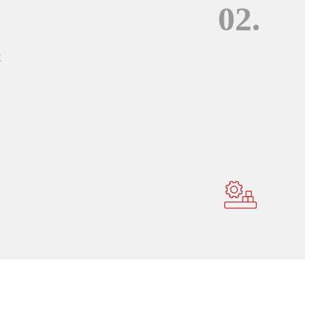
02.
证
ASSURANCE
E